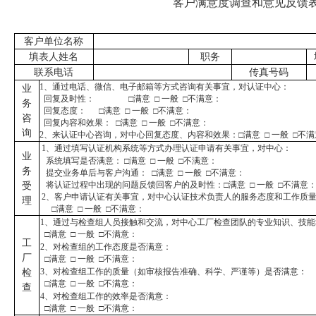
客户满意度调查和意见反馈
客户单位名称
填表人姓名
职务
联系电话
传真号码
1、通过电话、微信、电子邮箱等方式咨询有关事宜，对认证中心：
业
回复及时性： □满意 □ 一般 □不满意：
务
回复态度： □满意 □ 一般 □不满意：
咨
回复内容和效果： □满意 □ 一般 □不满意：
询
2、来认证中心咨询，对中心回复态度、内容和效果：□满意 □ 一般 □不满
1、
通过填写认证机构系统等方式办理认证申请有关事宜，对中心：
业
系统填写是否满意：
□满意 □ 一般 □不满意：
务
提交业务单后与客户沟通： □满意 □ 一般 □不满意：
将认证过程中出现的问题反馈回客户的及时性：
□满意 □ 一般 □不满意
受
2、客户申请认证有关事宜，对中心认证技术负责人的服务态度和工作质
理
□满意 □ 一般 □不满意：
1、通过与检查组人员接触和交流，对中心工厂检查团队的专业知识、技能
□满意 □ 一般 □不满意：
工
2、对检查组的工作态度是否满意：
厂
□满意 □ 一般 □不满意：
3、对检查组工作的质量（如审核报告准确、科学、严谨等）是否满意：
检
□满意 □ 一般 □不满意：
查
4、对检查组工作的效率是否满意：
□满意 □ 一般 □不满意：