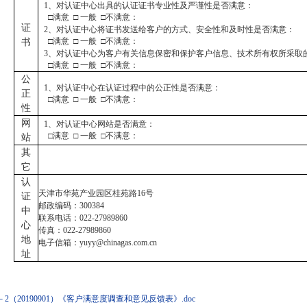
1、对认证中心出具的认证证书专业性及严谨性是否满意：
□满意 □ 一般 □不满意：
证
2、对认证中心将证书发送给客户的方式、安全性和及时性是否满意：
□满意 □ 一般 □不满意：
书
3、对认证中心为客户有关信息保密和保护客户信息、技术所有权所采取
□满意 □ 一般 □不满意：
公
1、对认证中心在认证过程中的公正性是否满意：
正
□满意 □ 一般 □不满意：
性
网
1、对认证中心网站是否满意：
□满意 □ 一般 □不满意：
站
其
它
认
天津市华苑产业园区桂苑路
16号
证
邮政编码：
300384
中
联系电话：
022-
27989860
心
传真：
022-
27989860
地
电子信箱：
yuyy@chinagas.com.cn
址
8－2（20190901）《客户满意度调查和意见反馈表》.doc