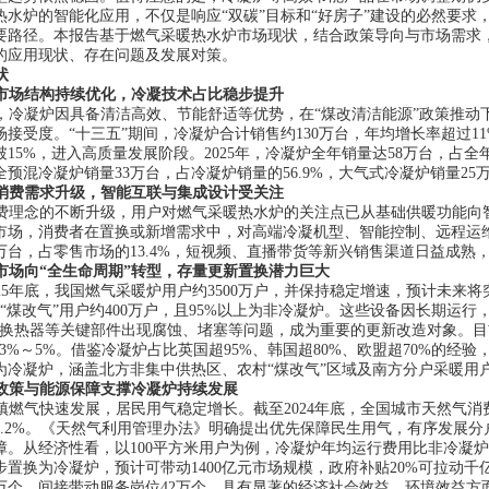
热水炉的智能化应用，不仅是响应“双碳”目标和“好房子”建设的必然要
要路径。本报告基于燃气采暖热水炉市场现状，结合政策导向与市场需求，
的应用现状、存在问题及发展对策。
状
市场结构持续优化，冷凝技术占比稳步提升
，冷凝炉因具备清洁高效、节能舒适等优势，在
“煤改清洁能源”政策推
接受度。“十三五”期间，冷凝炉合计销售约130万台，年均增长率超过11
15%，进入高质量发展阶段。2025年，冷凝炉全年销量达58万台，占
全
全预混冷凝炉销量
33万台，占冷凝炉销量的56.9%，大气式冷凝炉销量25
消费需求升级，智能互联与集成设计受关注
费理念的不断升级，用户对燃气采暖热水炉的关注点已从基础供暖功能向
市场，消费者在置换或新增需求中，对高端冷凝机型、智能控制、远程运
0万台，占零售市场的13.4%，短视频、直播带货等新兴销售渠道日益成
市场向
“全生命周期”转型，存量更新置换潜力巨大
025年底，我国燃气采暖炉用户
约3500万户，并保持稳定增速，预计未来将突
“煤改气”用户约400万户，且95%以上为非冷凝炉。这些设备因长期运行
、换热器等关键部件出现腐蚀、堵塞等问题，成为重要的更新改造对象。目
3%～5%。借鉴冷凝炉占比英国超95%、韩国超80%、欧盟
超
70%的经验
为冷凝炉，涵盖北方非集中供热区、农村“煤改气”区域及南方分户采暖用
政策与能源保障支撑冷凝炉持续发展
镇燃气快速发展，居民用气稳定增长。截至
202
4
年底，全国城市天然气消
.2%
。《天然气利用管理办法》明确提出优先保障民生用气，有序发展分
障。从经济性看，以
100平方米用户为例，冷凝炉年均运行费用比非冷凝炉低
步置换为冷凝炉，预计可带动1400亿元市场规模，政府补贴20%可拉动千
4万个，间接带动服务岗位42万个，具有显著的经济社会效益。环境效益方