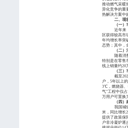
推动燃气采暖
异化竞争的重
热解决方案中
二、现
（一）
近年来
区获得较高市场
年均增长率突破
态势
；
其中，
（二）
随着消
特别是在零售
线上销量约2
（三）
截至
2
户，5年以上的
3℃，燃烧器
气”工程中仅占
万用户可置换
（四）
我国城
米，同比增长2
提供了政策保
户非冷凝炉逐
接就业岗位1