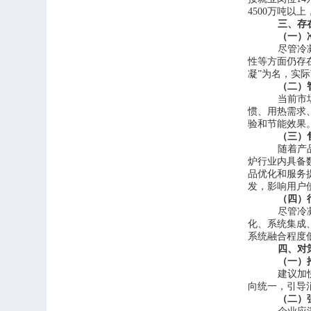
4500万吨以
三、存
（一）
尽管冷
性等方面仍存
凝”为名，实
（二）
当前市
惯、用热需求
验和节能效果
（三）
随着产
炉
行业内具备
品优化和服务
发，影响用户
（四）
尽管冷
化、系统集成
系统融合程度
四、对
（一）
建议加
向统一，
引导
（二）