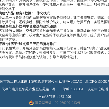
深入调研用户真实需求，围绕舒适体验、节能降费、便捷操作等核心痛点
化操作界面，提升用户体验，使智能技术真正服务于用户生活。加强跨领
智能化水平。
构建
“产品+服务+数据”一体化模式
业从单一设备制造商向系统解决方案服务商转型，建立覆盖安装、调试、
升数据分析、远程诊断、预防性维护能力。建立用户数据平台，实现数据
加强多能互补协同平台建设与政策激励
气采暖与太阳能、空气能等多种能源形式互补发展，推动多能协同平台建
代金券等直接补贴，或对生产企业给予税费减免等间接支持，提升用户购
和行动方案。
开展
“好房子”试点项目应用示范与推广
干代表性城市，开展冷凝炉高效智能化应用示范项目，结合
“好房子”建
解决方案。总结示范经验，形成可复制、可推广的技术路径和政策模式，
众对冷凝炉节能降碳效益的认知，引导市场理性选择。
国市政工程华北设计研究总院有限公司 认证中心CGAC
津ICP备130052
天津市南开区华苑产业区桂苑路16号 邮编：300384 认证中心电话：022-
当前访问量：1631096
津公网安备 12010302001213号