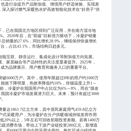
求，也是行业提升产品附加值、增强用户舒适体验、实现差
深入探讨燃气采暖热水炉高效智能化技术在“好房子”供
动下，已在我国北方地区得到广泛应用，并在南方湿冷地
%。2020年后，在“双碳”目标强力驱动下，冷凝炉销量
年总销量的
27.6%，同比增长28.9%，继续保持快速增长
万台，占比43.1%，市场结构日趋多元。
智能互联、静音运行、集成化设计等附加值方向拓展。
维、家居融合等产品特性的关注度显著提升。
2025年，
熟，成为品牌展示、用户教育和服务入口的重要平台。
破6000万户。其中，使用年限超过8年的用户约1000万
，能效下降明显，热效率降低约10%，排烟温度上升1～
前，冷凝炉在我国用户中占比仅为6%～8%，而在“煤改
，我国冷凝炉市场发展潜力
巨大
。未来，预计有超过
3000
户。
费量达
1863
.7
亿立方米，其中居民家庭用气
459
.8亿立方
户式采暖用户，为冷凝炉在分户供暖领域持续发挥作用
20%以上，5年左右可回收初期投资差额。若将1400万
亿级消费市场，带动上下游产业链投资280亿元，新增直
面，若6000万用户全部采用冷凝炉，每年可减少碳排放