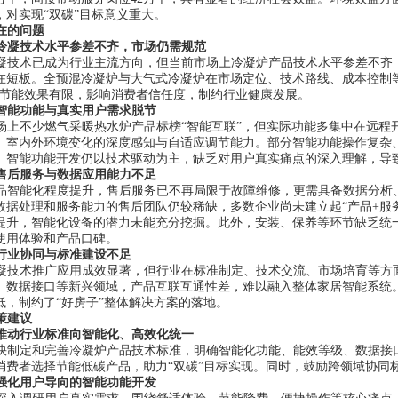
上，对实现“双碳”目标意义重大。
在的问题
冷凝技术水平参差不齐，市场仍需规范
凝技术已成为行业主流方向，但当前市场上冷凝炉产品技术水平参差不齐
在短板。全预混冷凝炉与大气式冷凝炉在市场定位、技术路线、成本控制
际节能效果有限，影响消费者信任度，制约行业健康发展。
智能功能与真实用户需求脱节
场上不少燃气采暖热水炉产品标榜
“智能互联”，但实际功能多集中在远
、室内外环境变化的深度感知与自适应调节能力。部分智能功能操作复杂
。智能功能开发仍以技术驱动为主，缺乏对用户真实痛点的深入理解，导
售后服务与数据应用能力不足
品智能化程度提升，售后服务已不再局限于故障维修，更需具备数据分析
数据处理和服务能力的售后团队仍较稀缺，多数企业尚未建立起
“产品+
提升，智能化设备的潜力未能充分挖掘。此外，安装、保养等环节缺乏统
使用体验和产品口碑。
行业协同与标准建设不足
凝技术推广应用成效显著，但行业在标准制定、技术交流、市场培育等方
、数据接口等新兴领域，产品互联互通性差，难以融入整体家居智能系统
低，制约了
“好房子”整体解决方案的落地。
策建议
推动行业标准向智能化、高效化统一
快制定和完善冷凝炉产品技术标准，明确智能化功能、能效等级、数据接
消费者选择节能低碳产品，助力
“双碳”目标实现。同时，鼓励跨领域协同
强化用户导向的智能功能开发